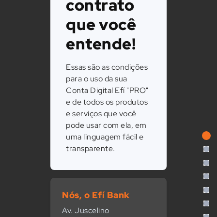
contrato
que você
entende!
Essas são as condições
para o uso da sua
Conta Digital Efí "PRO"
e de todos os produtos
e serviços que você
pode usar com ela, em
uma linguagem fácil e
transparente.
Nós, o Efí Bank
Av. Juscelino