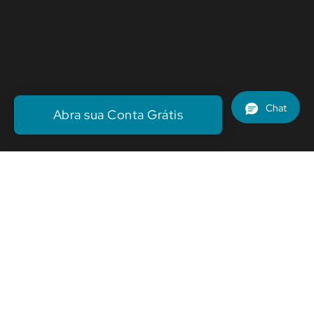
Abra sua Conta Grátis
Abra a sua conta grátis
Seu financeiro 100%
conectado à sua gestão
Com o Efí Bank integrado ao seu sistema de
gestão, você tem um banco completo a um clique
de distância.
Abra a sua conta Efí Bank com o