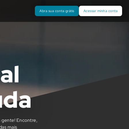
Abra sua conta grátis
Acessar minha conta
al
uda
 gente! Encontre,
idas mais