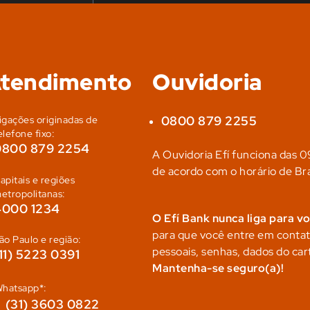
tendimento
Ouvidoria
0800 879 2255
igações originadas de
elefone fixo:
0800 879 2254
A Ouvidoria Efí funciona das 09
de acordo com o horário de Bra
apitais e regiões
etropolitanas:
4000 1234
O Efí Bank nunca liga para v
para que você entre em cont
ão Paulo e região:
pessoais, senhas, dados do car
11) 5223 0391
Mantenha-se seguro(a)!
hatsapp*:
(31) 3603 0822