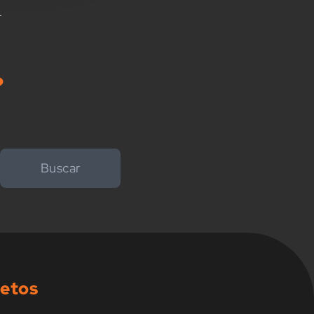
.
?
Buscar
letos