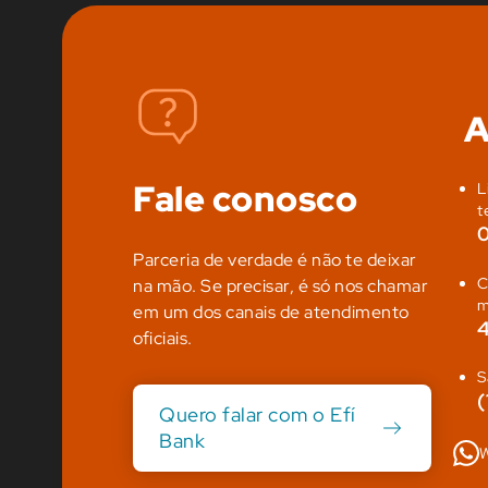
A
Fale conosco
L
t
Parceria de verdade é não te deixar
C
na mão. Se precisar, é só nos chamar
m
em um dos canais de atendimento
oficiais.
S
(
Quero falar com o Efí
Bank
W