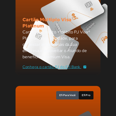
Cartão Múltiplo Visa
Platinum
Cartão de crédito + débito PJ Visa®
Platinum sem anuidade, para
organizar as despesas da sua
empresa e aproveitar o mundo de
benefícios premium Visa.
Conheça o cartão PJ do Efí Bank
Efí Para Você
Efí Pro