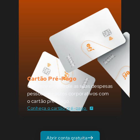
Cartão Pré-Pago
Organize e controle as suas despesas
pessoais e gastos corporativos com
o cartão pré-pago.
Conheça o cartão pré-pago
Abrir conta gratuita