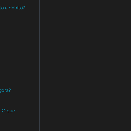
to e débito?
agora?
. O que