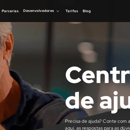
Desenvolvedores
Desenvolvedores
Parcerias
Parcerias
Tarifas
Tarifas
Blog
Blog
Centr
de aj
Precisa de ajuda? Conte com a
aqui, as respostas para as dúv