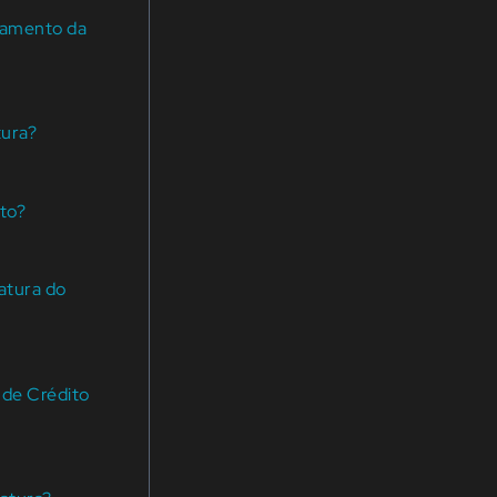
agamento da
tura?
to?
atura do
 de Crédito