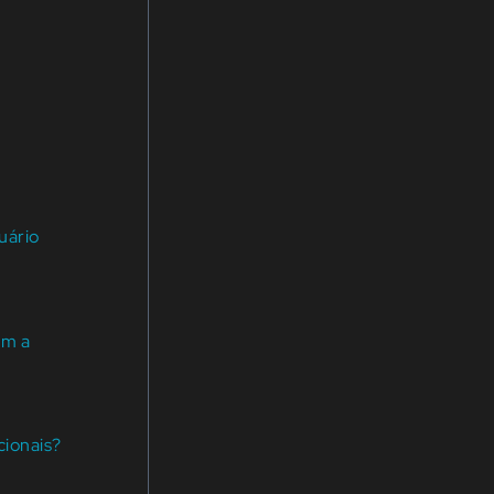
uário
om a
cionais?