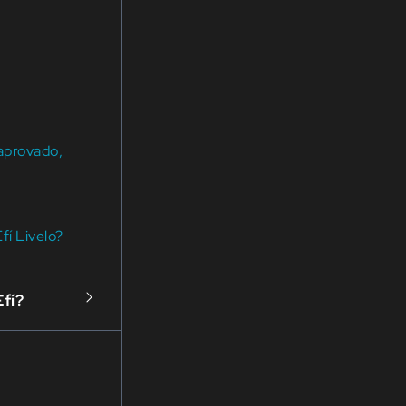
 aprovado,
í Livelo?
Efí?