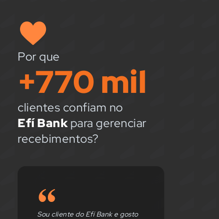
Por que
+770 mil
clientes confiam no
Efí Bank
para gerenciar
recebimentos?
A principal solução que o Open
A prior