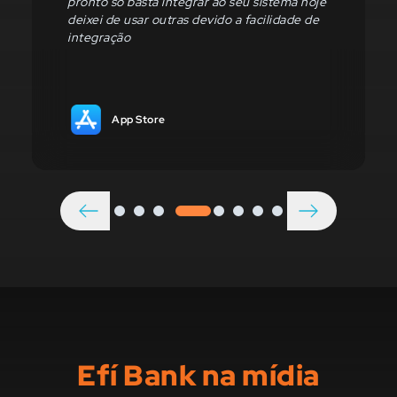
fáceis de uso. Sempre com novs
funcionalidades e soluções. Top 10!
App Store
anterior
próximo
Efí Bank na mídia