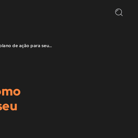
Redução de custos: o que é e como montar um plano de ação para seu negócio
como
seu