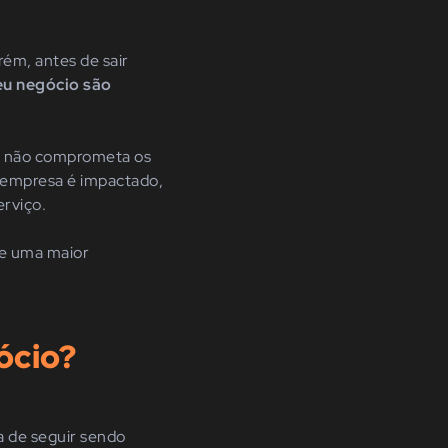
rém, antes de sair
eu negócio são
e não comprometa os
a empresa é impactado,
erviço.
e uma maior
ócio?
ma de seguir sendo