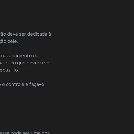
ão deve ser dedicada à
ção dele.
armazenamento de
ior do que deveria ser
eduzi-lo.
 o controle e faça-o
 essa pode ser uma boa