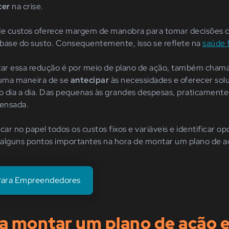
cer
na crise.
 de custos oferece margem de manobra para tomar decisões 
base do susto. Consequentemente, isso se reflete na
saúde 
izar essa redução é por meio de plano de ação, também cha
 uma maneira de se
antecipar
às necessidades e oferecer solu
do dia a dia. Das pequenas às grandes despesas, praticament
pensada.
car no papel todos os custos fixos e variáveis e identificar o
r alguns pontos importantes na hora de montar um plano de 
 Para Empreendedores
ra montar um plano de ação e