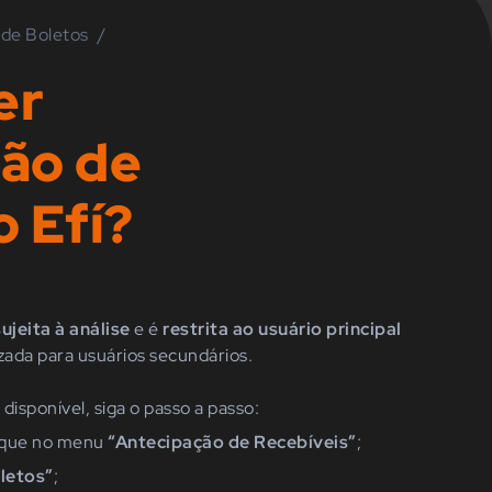
 de Boletos
/
er
ão de
o Efí?
sujeita à análise
e é
restrita ao usuário principal
izada para usuários secundários.
 disponível, siga o passo a passo:
ique
n
o menu
“Antecipação de Recebíveis”
;
letos”
;