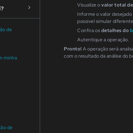
Visualize o
valor total d
í?
Informe o valor desejado
possível simular diferen
ção de
Confira os
detalhes do
b
Autentique a operação.
Pronto!
A operação será anali
com o resultado da análise do b
em minha
ção de