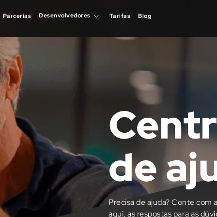
Desenvolvedores
Desenvolvedores
Parcerias
Parcerias
Tarifas
Tarifas
Blog
Blog
Centr
de aj
Precisa de ajuda? Conte com a
aqui, as respostas para as dúv