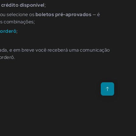
e crédito disponível
;
 ou selecione os
boletos pré-aprovados
— é
tes combinações;
orderô
;
sada, e em breve você receberá uma comunicação
orderô.
Voltar para o topo da p