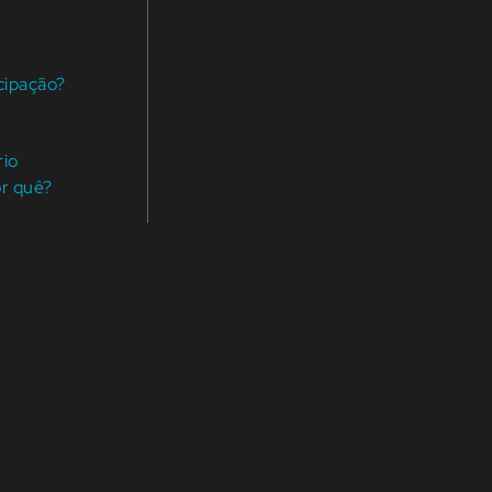
cipação?
rio
or quê?