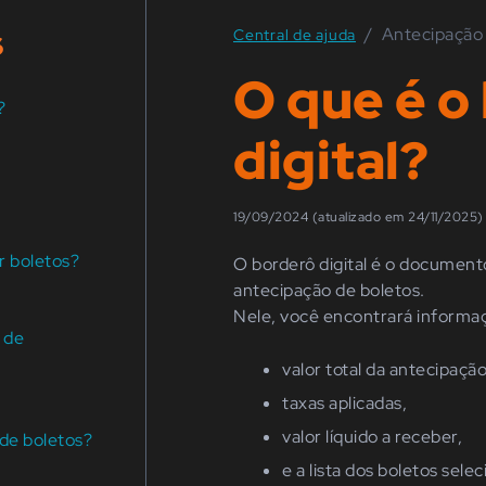
s
/
Antecipação
Central de ajuda
O que é o
?
digital?
19/09/2024 (atualizado em 24/11/2025)
r boletos?
O borderô digital é o document
antecipação de boletos.
Nele, você encontrará informa
 de
valor total da antecipação
taxas aplicadas,
valor líquido a receber,
 de boletos?
e a lista dos boletos sele