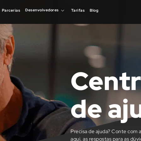
Desenvolvedores
Desenvolvedores
Parcerias
Parcerias
Tarifas
Tarifas
Blog
Blog
Centr
de aj
Precisa de ajuda? Conte com a
aqui, as respostas para as dúv