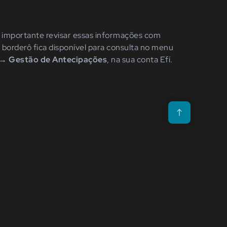
é importante revisar essas informações com
 borderô fica disponível para consulta no menu
 → Gestão de Antecipações
, na sua conta Efí.
Voltar para o topo da p