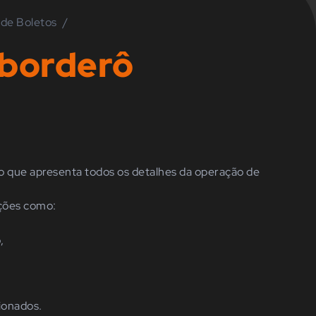
 de Boletos
/
 borderô
o que apresenta todos os detalhes da operação de
ções como:
,
cionados.