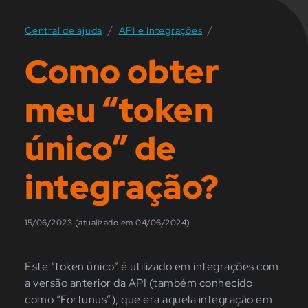
/
/
Central de ajuda
API e Integrações
Como obter
meu “token
único” de
integração?
15/06/2023 (atualizado em 04/06/2024)
Este
“token
único” é utilizado em integrações com
a versão anterior da API
(também
conhecido
como
“Fortunus”),
que era aquela integração em