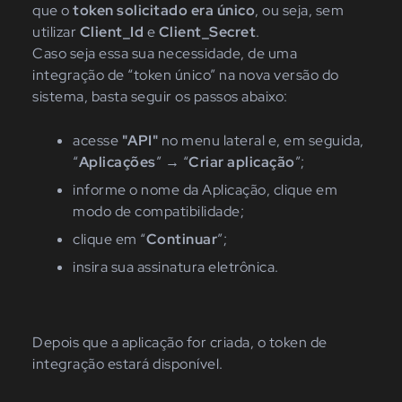
que o
token solicitado era único
, ou seja, sem
utilizar
Client_Id
e
Client_Secret
.
Caso seja essa sua necessidade, de uma
integração de
“token
único” na nova versão do
sistema, basta seguir os passos abaixo:
acesse
"API"
n
o menu lateral
e, em seguida,
“
Aplicações
”
→
“
Criar
aplicação
”
;
i
nforme o nome da Aplicação, clique em
modo de compatibilidade
;
c
lique em
“
Co
ntinuar
”
;
insira sua assinatura eletrônica.
Depois que a aplicação for criada, o token de
integração estará disponível.