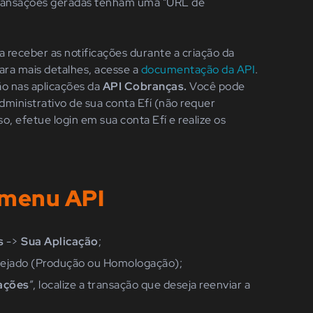
 transações geradas tenham uma
"URL
de
 receber as notificações durante a criação da
ra mais detalhes, acesse a
documentação da API
.
ção nas aplicações da
API Cobranças
.
Você pode
dministrativo
de sua conta Efí
(não
requer
sso, efetue login em sua conta Efí e realize os
o menu API
s
->
Sua Aplicação
;
sejado
(Produção
ou Homologação);
ações
”,
localize a transação que deseja reenviar a