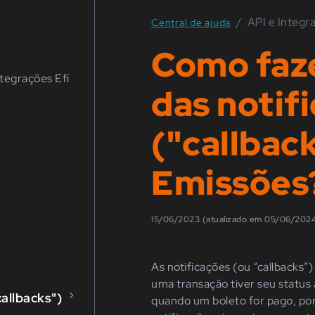
/
API e Integr
Central de ajuda
Como faze
ntegrações Efí
das notif
("callbac
Emissões
15/06/2023 (atualizado em 05/06/202
As notificações
(ou
“callbacks”)
uma transação tiver seu status 
allbacks")
quando um boleto for pago, por