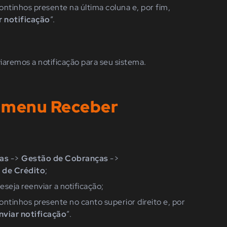
pontinhos presente na última coluna e, por fim,
r
notificação
”.
iaremos a notificação para seu sistema.
o menu Receber
as
->
Gestão de Cobranças
->
 de Crédito
;
eseja reenviar a notificação;
pontinhos presente n
o canto superior direito
e, por
nviar
notificação
”.