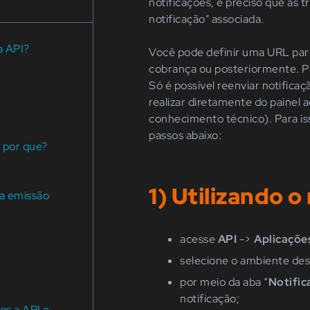
notificações, é preciso que as
notificação" associada.
a API?
Você pode definir uma URL para
cobrança ou posteriormente. Pa
Só é possível reenviar notifica
realizar diretamente do painel
a
conhecimento técnico)
. Para i
passos abaixo
:
 por que?
1) Utilizando 
 a emissão
acesse
API
->
Aplicaçõe
selecione o ambiente de
por meio da aba
“
Notific
notificação;
os a API e