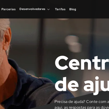
Desenvolvedores
Desenvolvedores
Parcerias
Parcerias
Tarifas
Tarifas
Blog
Blog
Centr
de aj
Precisa de ajuda? Conte com a
aqui, as respostas para as dúv