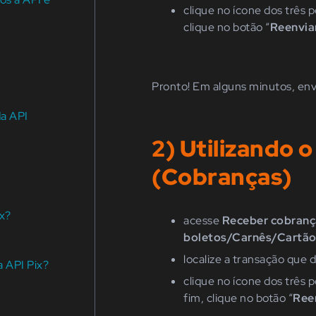
clique no ícone dos três 
clique no botão
“
Reenvia
Pronto! Em alguns minutos, env
da API
2) Utilizando 
(Cobranças)
ix?
acesse
Receber cobranç
boletos/Carnês/Cartão
l
ocalize a transação que d
a API Pix?
clique no ícone dos três 
fim, clique no botão
“
Ree