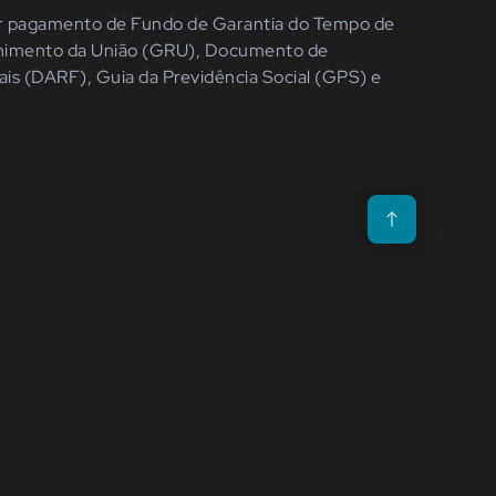
zar pagamento de Fundo de Garantia do Tempo de
himento da União
(GRU),
Documento de
ais
(DARF),
Guia da Previdência Social
(GPS)
e
Voltar para o topo da p