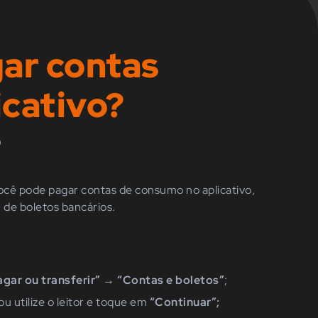
ar contas
icativo?
)
você pode pagar contas de consumo no aplicativo,
m de boletos bancários.
agar
ou transferir”
→
“Contas
e boletos”
;
ou utilize o leitor e toque em
“Continuar”
;