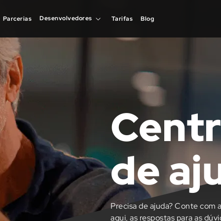
Desenvolvedores
Desenvolvedores
Parcerias
Parcerias
Tarifas
Tarifas
Blog
Blog
Centr
de aj
Precisa de ajuda? Conte com a
aqui, as respostas para as dúv