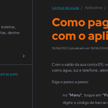
/
Aplicativo
/
Central de ajuda
Como pag
r boletos,
com o apl
tas, dentre
15/06/2023 (atualizado em 19/06/2024
Com o saldo da sua conta Efí, 
como água, luz e telefone, alé
eiras pelo
Siga o passo a passo:
no
“Menu”
,
toque em
“P
d
igite o código de barras 