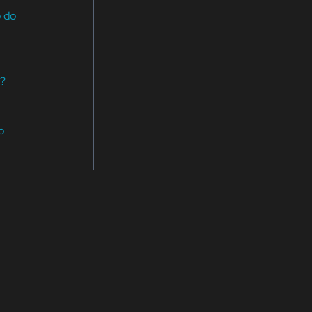
o do
?
o