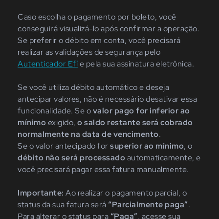
Caso escolha o pagamento
por b
oleto,
você
conseguirá visualiz
á-lo após confirmar a operação.
Se preferir
o débito em conta,
você precisará
realizar as validações de segurança
pelo
A
utenticador Efí
e
pela sua a
ssinatura
e
letrônica.
Se você utiliza débito automático e deseja
antecipar valores, não é necessário desativar essa
funcionalidade. Se o
valor pago for inferior ao
mínimo
exigido,
o saldo restante será cobrado
normalmente na data de vencimento
.
Se o valor antecipado for
superior ao mínimo
, o
débito não será processado
automaticamente, e
você precisará pagar essa fatura manualmente.
Importante:
Ao realizar o pagamento parcial, o
status da sua fatura será
“Parcialmente
paga”
.
Para alterar o status para
“Paga”
,
acesse sua