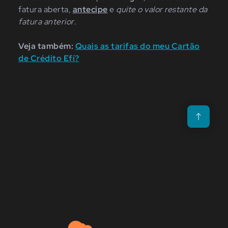
fatura aberta,
antecipe
e
quite o valor restante da
fatura anterior
.
Veja também:
Quais as tarifas do meu Cartão
de Crédito Efí?
Voltar para o t