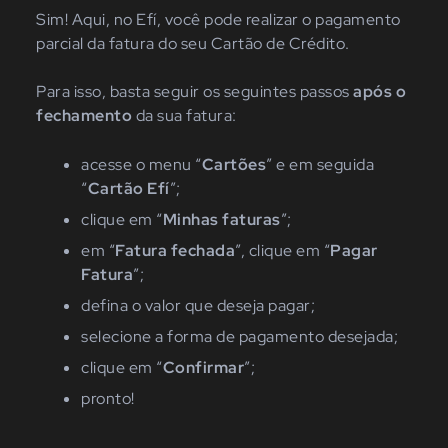
Sim
! A
qui
,
no Efí
,
você
pode
realizar o pagamento
parcial da fatura do seu
C
artão de
C
rédito.
Para isso, basta seguir os seguintes passos
após o
fechamento
da sua fatura:
acesse o menu
“
Cartões
”
e em seguida
“
Cartão
Efí
”;
clique em
“
Minhas
faturas
”;
em
“
Fatura
fechada
”, clique em
“
Pagar
Fatura
”;
defina o valor que deseja pagar;
selecione a forma de pagamento desejada;
clique em
“
Confirmar
”;
pronto!