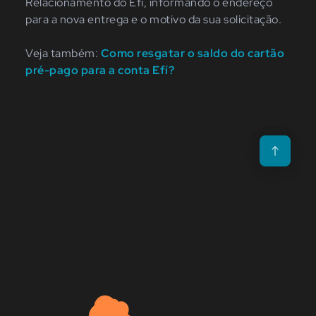
Relacionamento do Efí, informando o endereço
para a nova entrega e o motivo da sua solicitação.
Veja também:
Como resgatar o saldo do cartão
pré-pago para a conta Efí?
Voltar para o t