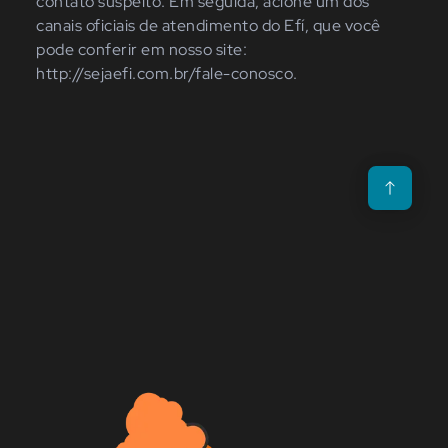
contato suspeito. Em seguida, acione um dos
canais oficiais de atendimento do Efí, que você
pode conferir em nosso site:
http://sejaefi.com.br/fale-conosco.
Voltar para o t