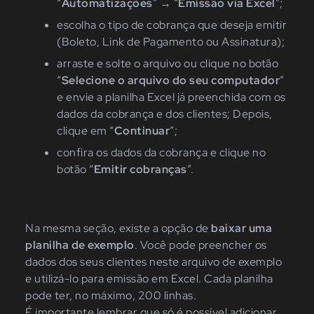
“
Automatizações
”
→
“
Emissão via Excel
”;
escolha o tipo de cobrança que deseja emitir
(Boleto,
Link de Pagamento ou Assinatura);
arraste e solte o arquivo ou clique no botão
“
Selecione
o arquivo do seu computador
”
e envie a planilha Excel já preenchida com os
dados da cobrança e dos clientes;
Depois,
clique em
“
Continuar
”;
confira os dados da cobrança e clique
no
botão
“
Emitir
cobranças
”
.
Na mesma seção, existe a opção de
baixar uma
planilha de exemplo
. Você pode preencher os
dados dos seus clientes neste arquivo de exemplo
e utilizá-lo para emissão em Excel. Cada planilha
pode ter, no máximo, 200 linhas.
É importante lembrar que só é possível adicionar