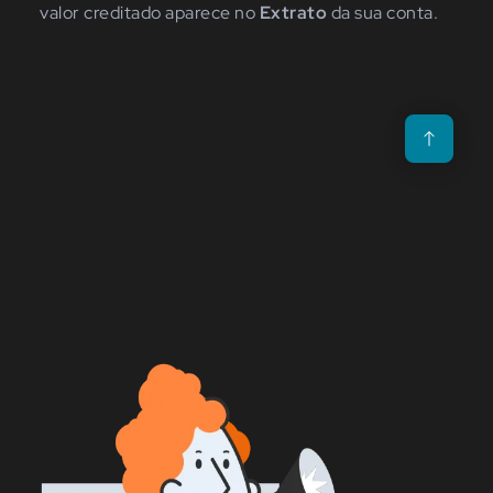
valor creditado aparece no
Extrato
da sua conta.
Voltar para o t