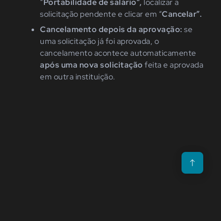
“
Portabilidade
de salário
”,
localizar a
solicitação pendente e clicar em
“
Cancelar
”
.
Cancelamento depois da aprovação:
s
e
uma solicitação já foi aprovada, o
cancelamento
acontece
automaticamente
após uma nova solicitação
feita e aprovada
em outra instituição.
Voltar para o t