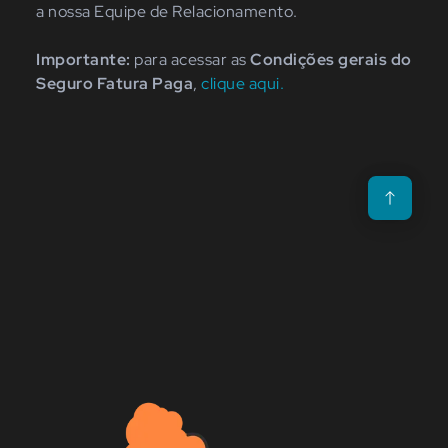
a nossa Equipe de Relacionamento.
Importante:
para acessar as
Condições gerais do
Seguro Fatura Paga
,
clique aqui.
Voltar para o t