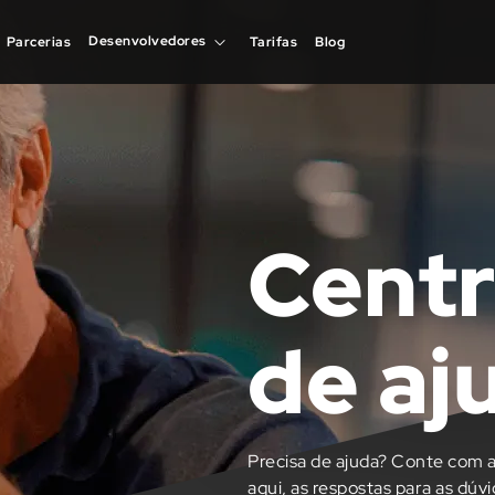
Desenvolvedores
Desenvolvedores
Parcerias
Parcerias
Tarifas
Tarifas
Blog
Blog
Centr
de aj
Precisa de ajuda? Conte com a
aqui, as respostas para as dúv