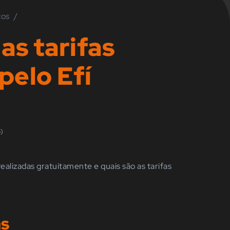
zos
/
as tarifas
pelo Efí
6)
ealizadas gratuitamente e quais são as tarifas
as