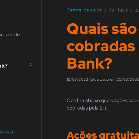
/
Tarifas e pra
Central de ajuda
Quais são 
prazos de
cobradas 
Bank?
nk?
15/06/2023 (atualizado em 25/03/202
Confira abaixo quais ações são r
cobradas pela Efí.
as via
Ações gratuit