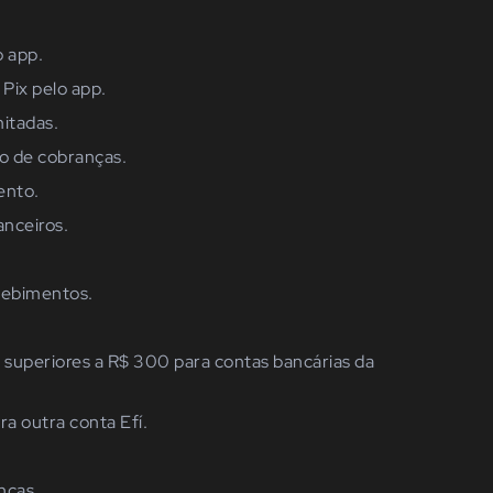
o app.
Pix pelo app.
mitadas.
o de cobranças.
nto.
anceiros.
ebimentos.
s superiores a R$ 300 para contas bancárias da
ra outra conta Efí.
nças.