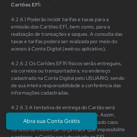
Cartões EFÍ:
4.2.6.1 Poderão incidir tarifas e taxas para a
emissão dos Cartões EFÍ, bem como, para a
realização de transações e saques. A consulta das
taxas e tarifas poderá ser realizada por meio do
acesso à Conta Digital (
web
ou aplicativo).
4.2.6.2 Os Cartões EFÍfí físicos serão entregues,
via correios ou transportadora, no endereço
cadastrado na Conta Digital pelo USUÁRIO, sendo
de sua inteira responsabilidade a conferência das
informações cadastradas.
4.2.6.3 A tentativa de entrega do Cartão será
realizada por no máximo 3 (três) vezes. Assim,
Abra sua Conta Grátis
após a terceira tentativa, ou caracterizado caso
fortuito ou motivo de força maior que impossibilite
a entrega, o Cartão será devolvido ao EFÍ.