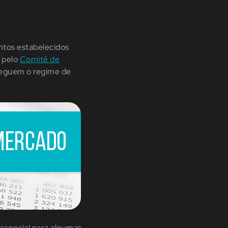
ntos estabelecidos
e pelo
Comitê de
seguem o regime de
ssencial para algumas