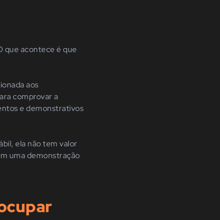
O que acontece é que
cionada aos
para comprovar a
entos e demonstrativos
il, ela não tem valor
s em uma demonstração
eocupar