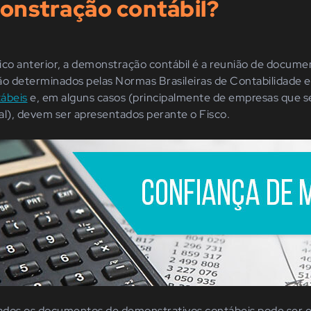
onstração contábil?
o anterior, a demonstração contábil é a reunião de docume
são determinados pelas Normas Brasileiras de Contabilidade 
ábeis
e, em alguns casos (principalmente de empresas que 
al), devem ser apresentados perante o Fisco.
rados os documentos de demonstrativos contábeis pode ser e