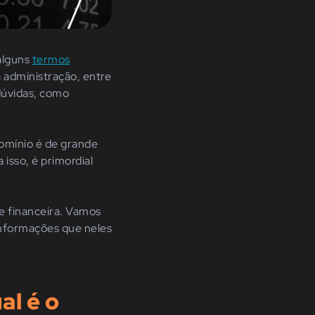
alguns
termos
a administração, entre
dúvidas, como
omínio é de grande
 isso, é primordial
 e financeira. Vamos
 informações que neles
al é o