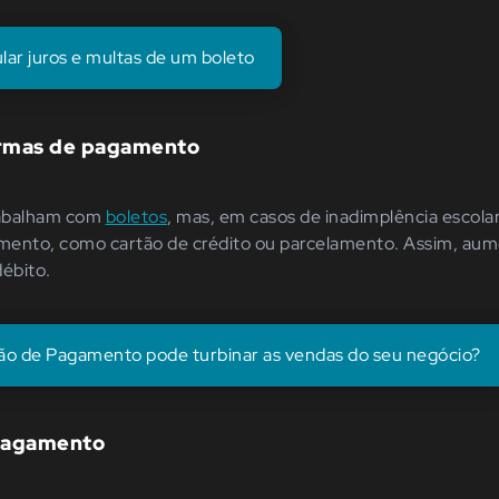
ar juros e multas de um boleto
ormas de pagamento
trabalham com
boletos
, mas, em casos de inadimplência escola
mento, como cartão de crédito ou parcelamento. Assim, au
débito.
ão de Pagamento pode turbinar as vendas do seu negócio?
 pagamento