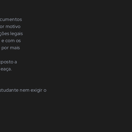
documentos
por motivo
ções legais
, e com os
e por mais
xposto a
meaça.
estudante nem exigir o