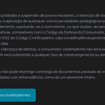
ão proibidas a suspensão de provas escolares, a retenção de 
ou a aplicação de quaisquer outras penalidades pedagógicas 
lemento, sujeitando-se o contratante, no que couber, às san
rativas, compatíveis com o Código de Defesa do Consumidor
 1.092 do Código Civil Brasileiro, caso a inadimplência perdur
 dias.
a cobrança de débitos, o consumidor inadimplente não será e
nem será submetido a qualquer tipo de constrangimento ou a
ão não pode restringir a entrega de documentos pessoais do 
ades com antecedência, como de um semestre inteiro.
es Inadimplentes