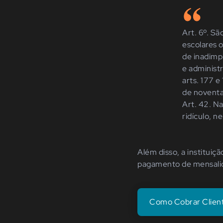
Art. 6º. S
escolares 
de inadimp
e administ
arts. 177 e
de noventa
Art. 42. N
ridículo, 
Além disso, a instituiç
pagamento de mensalid
Como Cobrar Client