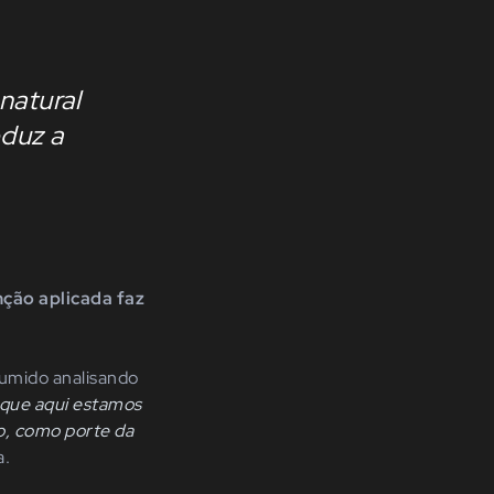
natural
duz a
ção aplicada faz
sumido analisando
 que aqui estamos
o, como porte da
a.