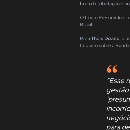
hora da tributação e n
O Lucro Presumido é um
Brasil.
Para
Thais Doano
, a 
Imposto sobre a Renda 
“Esse r
gestão 
‘presum
incorri
negócio
para de