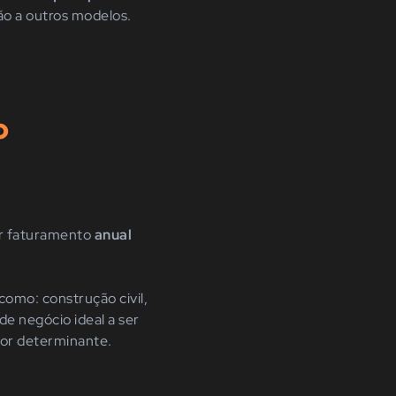
ão a outros modelos.
o
er faturamento
anual
omo: construção civil,
de negócio ideal a ser
tor determinante.