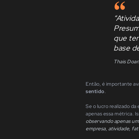
“Ativid
Presum
que ten
base de
Thais Doa
Então, é importante av
sentido
.
Se o lucro realizado d
apenas essa métrica. Is
observando apenas um p
empresa, atividade, fa