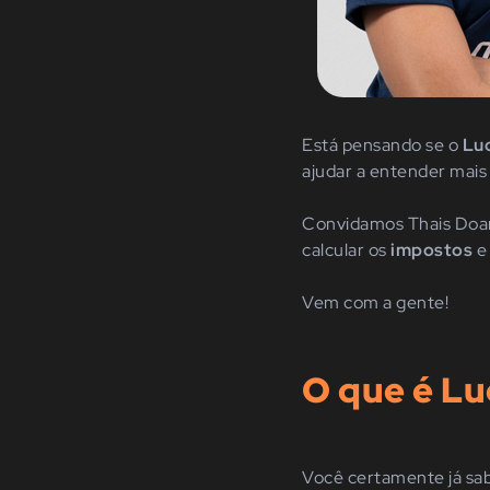
Está pensando se o
Lu
ajudar a entender mais
Convidamos Thais Doano
calcular os
impostos
e
Vem com a gente!
O que é L
Você certamente já sab