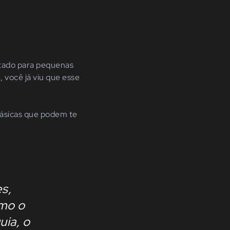
ltado para pequenas
o
, você já viu que esse
básicas que podem te
s,
omo o
uia, o