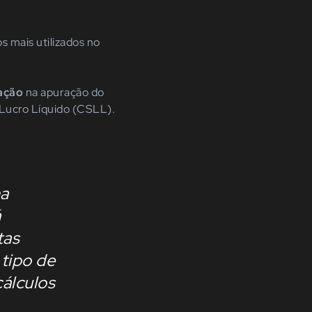
 mais utilizados no
cação
na apuração do
 Lucro Líquido (CSLL).
a
á
tas
 tipo de
cálculos