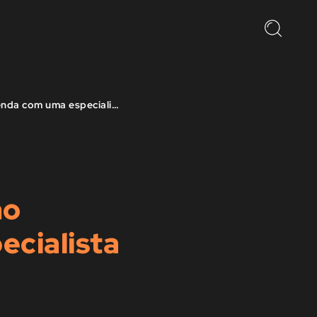
Lucro Presumido: o que é e como calcular? Aprenda com uma especialista na área
mo
ecialista