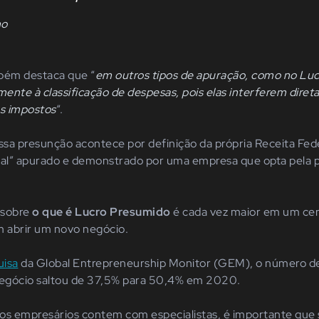
no
mbém destaca que “
em outros tipos de apuração, como no Lucr
mente à classificação de despesas, pois elas interferem diret
es impostos
“.
sa presunção acontece por definição da própria Receita Feder
final” apurado e demonstrado por uma empresa que opta pela 
a sobre
o que é Lucro Presumido
é cada vez maior em um ce
m abrir um novo negócio.
uisa
da Global Entrepreneurship Monitor (GEM), o número d
gócio saltou de 37,5% para 50,4% em 2020.
vos empresários contem com especialistas, é importante que