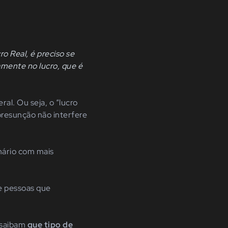
o Real, é preciso se
amente no lucro, que é
al. Ou seja, o “lucro
presunção não interfere
nário com mais
e pessoas que
 saibam
que tipo de