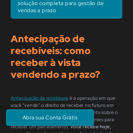
solução completa para gestão de
vendas a prazo
Antecipação de
recebíveis: como
receber à vista
vendendo a prazo?
Antecipação de recebíveis
é a operação em que
você “vende” o direito de receber no futuro em
troca de liquidez imediata, com desconto sobre o
Abra sua Conta Grátis
valor original. Em vez de esperar 10 meses para
receber um parcelamento,
você recebe hoje,