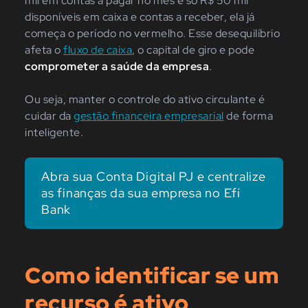
mil em contas a pagar no mês e só R$ 50 mil
disponíveis em caixa e contas a receber, ela já
começa o período no vermelho. Esse desequilíbrio
afeta o
fluxo de caixa
, o capital de giro e pode
comprometer a saúde da empresa
.
Ou seja, manter o controle do ativo circulante é
cuidar da
gestão financeira empresarial
de forma
inteligente.
Abra sua Conta Digital PJ e centralize
as finanças da sua empresa no Efí
Bank
Como identificar se um
recurso é ativo