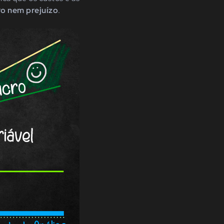
ro nem prejuízo
.