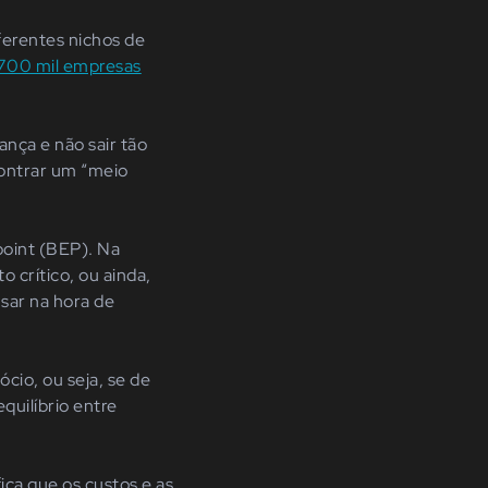
erentes nichos de
 700 mil empresas
nça e não sair tão
ontrar um “meio
point (BEP). Na
 crítico, ou ainda,
sar na hora de
cio, ou seja, se de
quilíbrio entre
ica que os custos e as