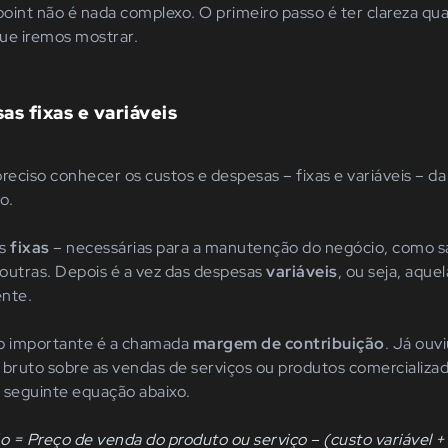
oint não é nada complexo. O primeiro passo é ter clareza q
que iremos mostrar.
as fixas e variáveis
reciso conhecer os custos e despesas – fixas e variáveis – d
ão.
as
fixas
– necessárias para a manutenção do negócio, como sal
 outras. Depois é a vez das despesas
variáveis
, ou seja, aque
ente.
ão importante é a chamada
margem de contribuição
. Já ouv
 bruto sobre as vendas de serviços ou produtos comercializa
 seguinte equação abaixo.
 = Preço de venda do produto ou serviço – (custo variável +