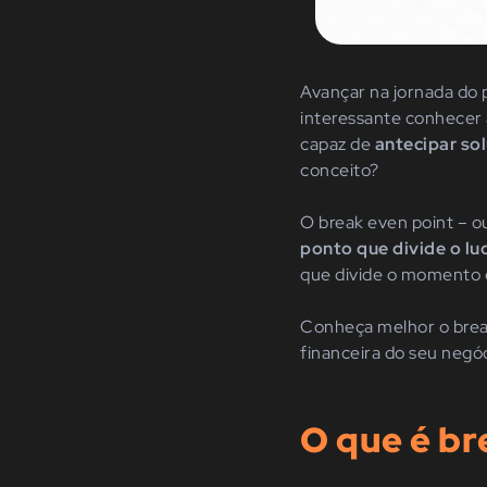
Avançar na jornada do 
interessante conhecer 
capaz de
antecipar so
conceito?
O break even point – o
ponto que divide o lu
que divide o momento e
Conheça melhor o break
financeira do seu negóc
O que é br