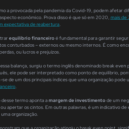
mo a provocada pela pandemia da Covid-19, podem afetar dif
 aspecto econômico. Prova disso é que só em 2020,
mais de
m expectativa de reabertura
.
trar
equilíbrio financeiro
é fundamental para garantir segura
os conturbados – externos ou mesmo internos. É como enc
erdas, ou lucros e prejuízos.
r essa balança, surgiu o termo inglês denominado break even 
ês, ele pode ser interpretado como ponto de equilíbrio, ponto
a-se de um dos principais índices que uma organização pode u
anceiro
.
o desse termo aponta a
margem de investimento
de um negó
 ou apertar os cintos. Em outras palavras, é um indicativo de e
 uma organização.
onstram que a organização atingiu o break even point, signif