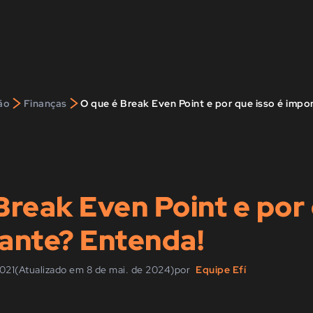
>
>
ão
Finanças
O que é Break Even Point e por que isso é impo
Break Even Point e por 
ante? Entenda!
2021
(Atualizado em 8 de mai. de 2024)
por
Equipe Efí