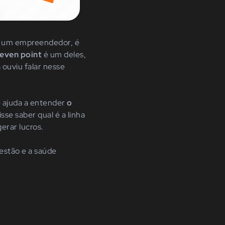
de um empreendedor, é
even point
é um deles,
 ouviu falar nesse
e ajuda a entender
o
se saber qual é a linha
erar lucros.
estão e a saúde