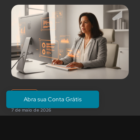
Finanças
Fi
Abra sua Conta Grátis
7 de maio de 2026
5 de
Indicadores de fluxo de caixa:
Po
métricas essenciais para toda
qu