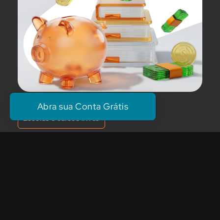
Abra sua Conta Grátis
Escolas e cursos livres
Esc
4 de abril de 2026
14 d
Gestão financeira escolar: como
Co
organizar e reduzir
me
inadimplência
as
A gestão financeira escolar é o conjunto de
A co