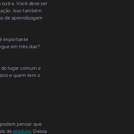
 outra. Você deve ser
uação. Isso também
sso de aprendizagem
 é importante
egue em três dias?
ir do lugar comum e
ásico e quem tem o
ão podem pensar que
is de
produto
. Dessa