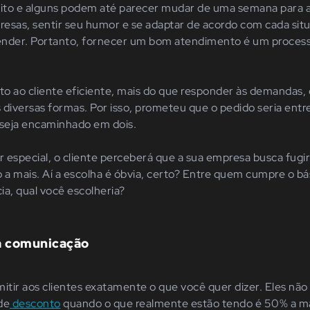
eito e alguns podem até parecer mudar de uma semana para a
resas, sentir s
eu
humor e se adaptar de acordo com cada sit
prender. Portanto, fornecer um bom atendimento é um proce
o ao cliente eficiente, mais do que responder às demandas,
 diversas formas. Por isso, prometeu que o pedido seria entr
 seja encaminhado em dois.
ir especial, o cliente perceberá que a sua empresa busca fug
a mais. Aí a escolha é óbvia, certo? Entre quem cumpre o b
ia, qual você escolheria?
na comunicação
mitir aos clientes exatamente o que você quer dizer. Eles n
de
desconto
quando o que realmente estão tendo é 50% a ma