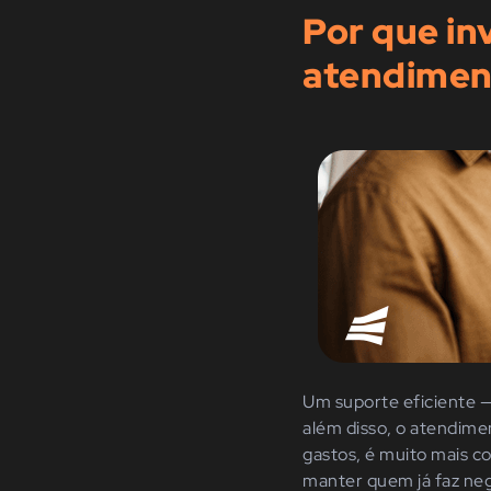
Por que in
atendiment
Um s
uporte
eficiente —
além disso, o atendime
gastos, é muito mais 
manter quem já faz ne