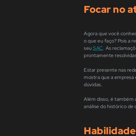
Focar no a
Agora que você conhece
o que eu faço? Pois a r
seu
SAC
. As reclamaçõ
prontamente resolvidas
Estar presente nas red
mostra que a empresa e
dúvidas.
Além disso, é também 
análise do histórico d
Habilidade