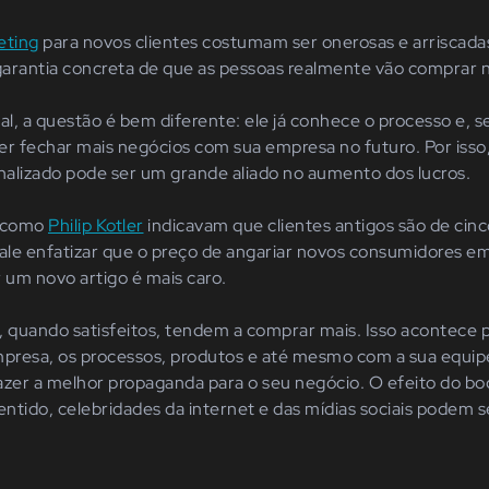
eting
para novos clientes costumam ser onerosas e arriscada
rantia concreta de que as pessoas realmente vão comprar na
al, a questão é bem diferente: ele já conhece o processo e, se
er fechar mais negócios com sua empresa no futuro. Por iss
lizado pode ser um grande aliado no aumento dos lucros.
s como
Philip Kotler
indicavam que clientes a
ntigos
são de cinc
ale enfatizar que o preço de angariar novos consumidores em
r um novo artigo é mais c
aro
.
s, quando satisfeitos, tendem a comprar mais. Isso acontece p
mpresa, os processos, produtos e até mesmo com a sua equip
azer a melhor propaganda para o seu negócio. O efeito do bo
entido, celebridades da internet e das mídias sociais podem 