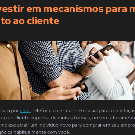
vestir em mecanismos para 
o ao cliente
 seja por
chat
, telefone ou e-mail — é crucial para a satisfaçã
nto ao cliente impacta, de muitas formas, no seu faturamen
complexo atrair um indivíduo novo para comprar em seu emp
gócios habitualmente com você.