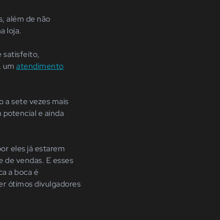
s, além de não
 loja.
 satisfeito,
o, um
atendimento
o a sete vezes mais
 potencial e ainda
or eles já estarem
e de vendas. E esses
ca a boca é
ser ótimos divulgadores