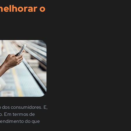
melhorar o
o dos c
onsumidores
. E,
to. Em termos de
reendimento do que