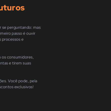
uturos
ar se perguntando: mas
imeiro passo é ouvir
s processos e
m os consumidores,
ntas e tirem suas
ões. Você pode, p
ela
contos exclusivos!