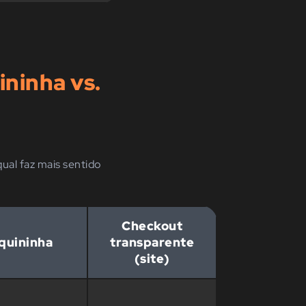
ininha vs.
ual faz mais sentido
Checkout
quininha
transparente
(site)