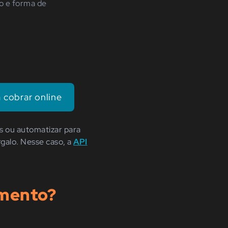
to e forma de
 cobrar online
s ou automatizar para
galo. Nesse caso, a
API
amento?