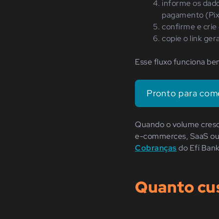
informe os dado
pagamento (Pix,
confirme e crie
copie o link ger
Esse fluxo funciona be
Pronto para come
Quando o volume cresce
e-commerces, SaaS ou o
Cobranças
do Efí Bank
Quanto cu