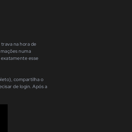
trava na hora de
formações numa
e exatamente esse
leto), compartilha o
cisar de login. Após a