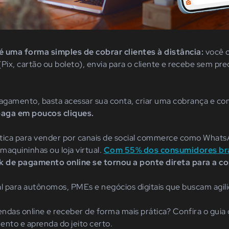
é uma forma simples de cobrar clientes à distância:
você c
x, cartão ou boleto), envia para o cliente e recebe sem prec
pagamento, basta acessar sua conta, criar uma cobrança e com
paga em poucos cliques.
tica para vender por canais de social commerce como Whats
maquininhas ou loja virtual.
Com 55% dos consumidores bra
ink de pagamento online se tornou a ponte direta para a c
al para autônomos, PMEs e negócios digitais que buscam agil
vendas online e receber de forma mais prática? Confira o gui
ento e aprenda do jeito certo.