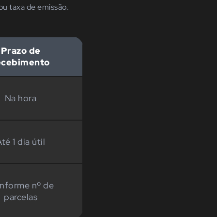
ou taxa de emissão.
Prazo de
ecebimento
Na hora
té 1 dia útil
nforme nº de
parcelas