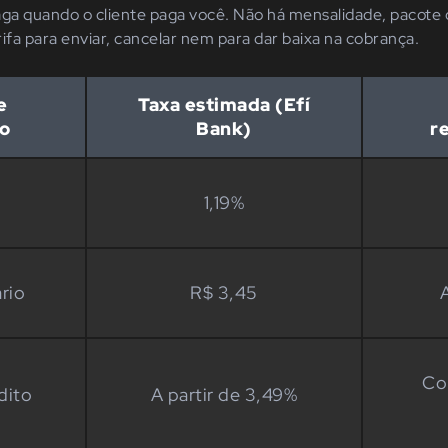
aga quando o cliente paga você. Não há mensalidade, pacote 
ifa para enviar, cancelar nem para dar baixa na cobrança.
e
Taxa estimada (Efí
o
Bank)
r
1,19%
rio
R$ 3,45
A
Co
dito
A partir de 3,49%