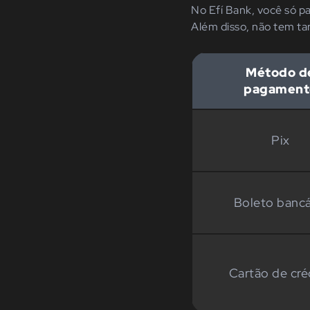
No Efí Bank, você só p
Além disso, não tem tar
Método d
pagament
Pix
Boleto bancá
Cartão de cré