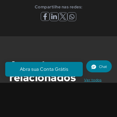
Compartilhe nas redes:
Assuntos
Abra sua Conta Grátis
relacionados
posts
Ver todos