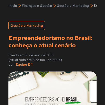
>
>
>
Início
Finanças e Gestão
Gestão e Marketing
Empree
Gestão e Marketing
Empreendedorismo no Brasil:
conheça o atual cenário
Criado em 21 de nov. de 2018
(Atualizado em 8 de mai. de 2024)
por
Equipe Efí