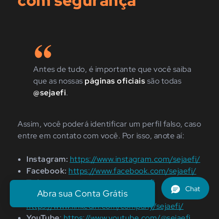
com segurança
Antes de tudo, é importante que você saiba
que as nossas
páginas oficiais
são todas
@sejaefi
.
Assim, você poderá identificar um perfil falso, caso
entre em contato com você. Por isso, anote aí:
Instagram:
https://www.instagram.com/sejaefi/
Facebook:
https://www.facebook.com/sejaefi/
Twitter:
https://twitter.com/sejaefi
Abra sua Conta Grátis
LinkedIn:
https://www.linkedin.com/company/sejaefi/
YouTube
:
https://www.youtube.com/@sejaefi