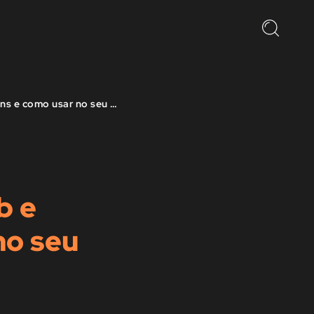
Saiba o que é Pix Cobrança (Cob e Cobv), vantagens e como usar no seu negócio
b e
no seu