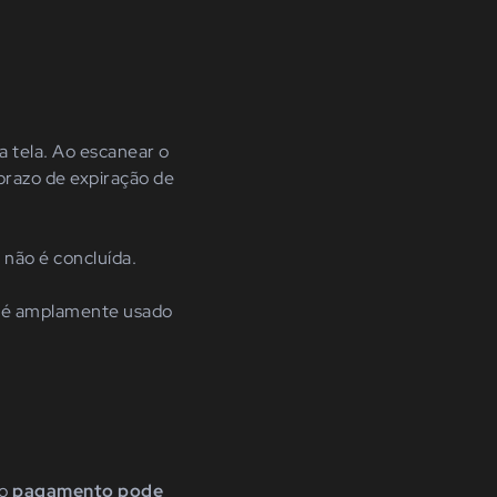
a tela. Ao escanear o
prazo de expiração de
não é concluída.
– é amplamente usado
 o
pagamento pode