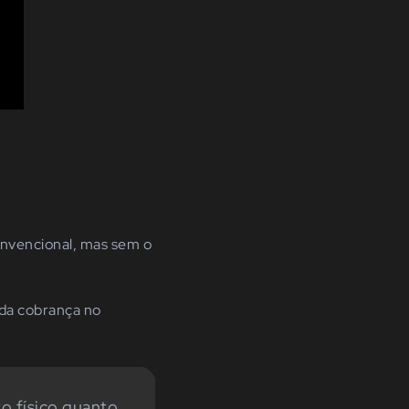
nvencional, mas sem o
 da cobrança no
o físico quanto